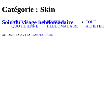
Skip to content
Catégorie :
Skin
Soin du visage hebdomadaire
ROUTINE
ROUTINE
TOUT
QUOTIDIENNE
HEBDOMADAIRE
ACHETER
OCTOBRE 12, 2021
BY
ISAKENGDAHL