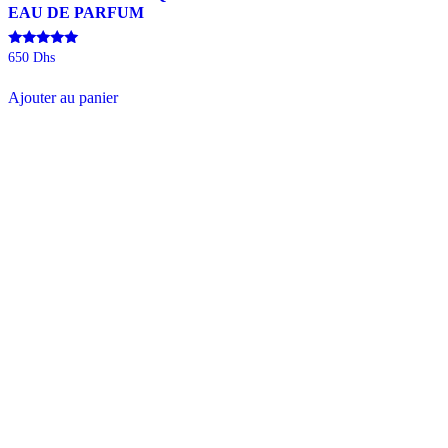
EAU DE PARFUM
Note
650
Dhs
5.00
sur 5
Ajouter au panier