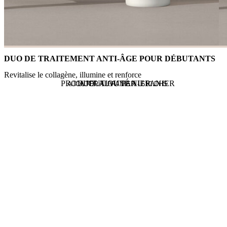
DUO DE TRAITEMENT ANTI-ÂGE POUR DÉBUTANTS
Revitalise le collagène, illumine et renforce
PRODUIT AJOUTÉ AU PANIER
AJOUT AU PANIER...
AJOUTER AU PANIER -
610
DHS