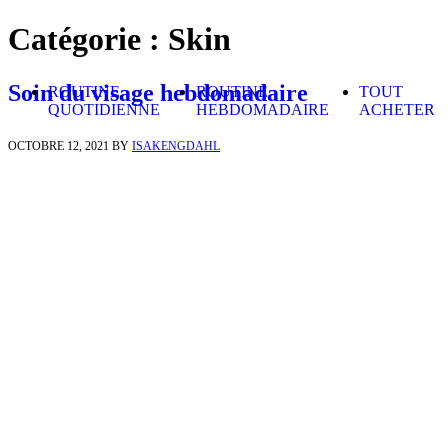
Skip to content
Catégorie :
Skin
Soin du visage hebdomadaire
ROUTINE
ROUTINE
TOUT
QUOTIDIENNE
HEBDOMADAIRE
ACHETER
OCTOBRE 12, 2021
BY
ISAKENGDAHL