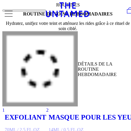
Skip to content
ROUTINES
ROUTINE DE SOINS HEBDOMADAIRES
Hydratez, unifjez votre teint et atténuez les rides grâce à ce rituel de
soin ciblé.
DÉTAILS DE LA
ROUTINE
HEBDOMADAIRE
1
2
EXFOLIANT
MASQUE POUR LES YE
70ML / 2.5 FL.OZ
14ML / 0.5 FL.OZ