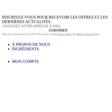
INSCRIVEZ-VOUS POUR RECEVOIR LES OFFRES ET LES
DERNIÈRES ACTUALITÉS.
S'ABONNER
This site is protected by reCAPTCHA and the Google
Privacy Policy
and
Terms of Service
apply.
À PROPOS DE NOUS
INGRÉDIENTS
MON COMPTE
TERMES ET CONDITIONS
POLITIQUE DE RETOUR
POLITIQUE DE DONNÉES PRIVÉES
LIVRAISON
SERVICE D'ASSISTANCE
INSTAGRAM
LINKEDIN
© THE UNTAMED - 2026