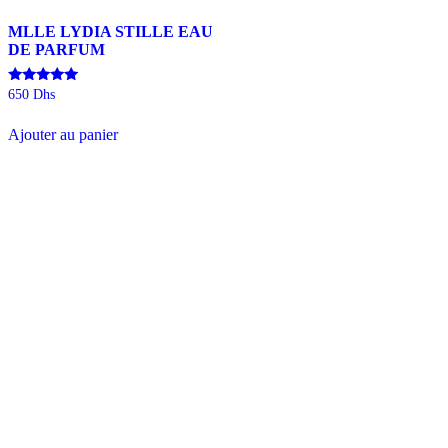
MLLE LYDIA STILLE EAU
DE PARFUM
Note
650
Dhs
5.00
sur 5
Ajouter au panier