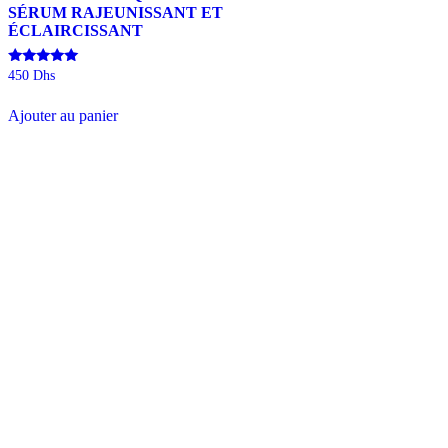
SÉRUM RAJEUNISSANT ET
ÉCLAIRCISSANT
Note
450
Dhs
4.98
sur 5
Ajouter au panier