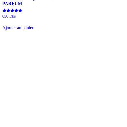
PARFUM
Note
650
Dhs
4.93
sur 5
Ajouter au panier