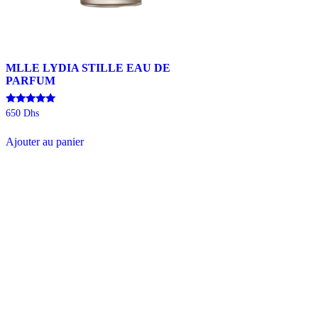
MLLE LYDIA STILLE EAU DE
PARFUM
Note
650
Dhs
5.00
sur 5
Ajouter au panier