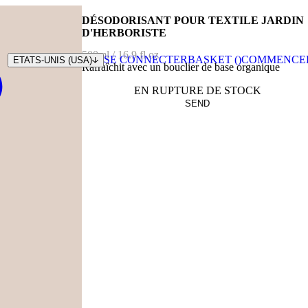
DÉSODORISANT POUR TEXTILE JARDIN
D'HERBORISTE
500ml / 16.9 fl.oz
SE CONNECTER
BASKET (
)
COMMENCE
ETATS-UNIS (USA)
Rafraîchit avec un bouclier de base organique
EN RUPTURE DE STOCK
SEND