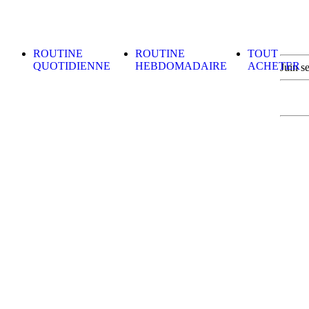
Skip to content
ROUTINE
ROUTINE
TOUT
QUOTIDIENNE
HEBDOMADAIRE
ACHETER
Juin s