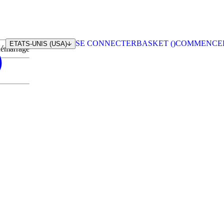
SE CONNECTER
BASKET (
)
COMMENCE
ETATS-UNIS (USA)
 démarrage